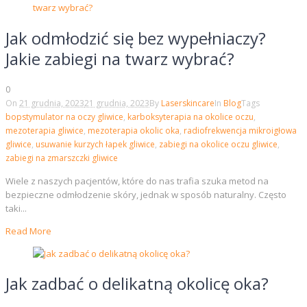
Jak odmłodzić się bez wypełniaczy?
Jakie zabiegi na twarz wybrać?
0
On
21 grudnia, 2023
21 grudnia, 2023
By
Laserskincare
In
Blog
Tags
bopstymulator na oczy gliwice
,
karboksyterapia na okolice oczu
,
mezoterapia gliwice
,
mezoterapia okolic oka
,
radiofrekwencja mikroigłowa
gliwice
,
usuwanie kurzych łapek gliwice
,
zabiegi na okolice oczu gliwice
,
zabiegi na zmarszczki gliwice
Wiele z naszych pacjentów, które do nas trafia szuka metod na
bezpieczne odmłodzenie skóry, jednak w sposób naturalny. Często
taki...
Read More
Jak zadbać o delikatną okolicę oka?