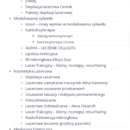
Efekty
Depilacja laserowa Cennik
Pakiety depilacji laserowej
Modelowanie sylwetki
Icoon – nowy wymiar w modelowaniu sylwetki
Karboksyterapia
Zabieg karboksyterapii
Karboksyterapia Cennik
ALIDYA – LECZENIE CELLULITU
Lipoliza iniekcyjna
RF mikroigłowa Ellisys Duo
Laser frakcyjny – blizny, rozstępy, resurfacing
Kosmetyka Laserowa
Depilacja Laserowa
Laserowe zamykanie naczynek Alma Harmony
Laserowe usuwanie przebarwień
Usuwanie tatuaży i makijażu permanentnego
Fotoodmładzanie
Laserowe Odmładzanie – Alma ClearLift
Laser frakcyjny – blizny, rozstępy, resurfacing
Radiofrekwencja mikroigłowa
Laserowe leczenie grzybicy paznokci
Medycyna Estetyczna