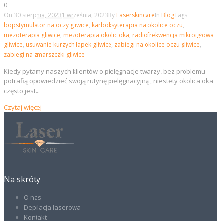
0
On
30 sierpnia, 2023
1 września, 2023
By
Laserskincare
In
Blog
Tags
bopstymulator na oczy gliwice
,
karboksyterapia na okolice oczu
,
mezoterapia gliwice
,
mezoterapia okolic oka
,
radiofrekwencja mikroigłowa
gliwice
,
usuwanie kurzych łapek gliwice
,
zabiegi na okolice oczu gliwice
,
zabiegi na zmarszczki gliwice
Kiedy pytamy naszych klientów o pielęgnacje twarzy, bez problemu
potrafią opowiedzieć swoją rutynę pielęgnacyjną , niestety okolica oka
często jest...
Czytaj więcej
Na skróty
O nas
Depilacja laserowa
Kontakt