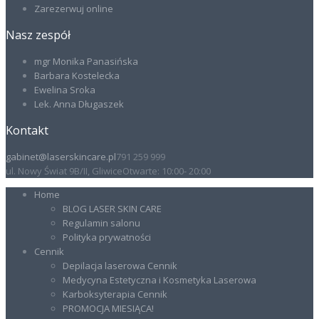
Zarezerwuj online
Nasz zespół
mgr Monika Panasińska
Barbara Kostelecka
Ewelina Sroka
Lek. Anna Długaszek
Kontakt
gabinet@laserskincare.pl
791 259 999
ul. Nowy Świat 9B/II, Gliwice
Otwarte: 10:00- 20:00
Home
BLOG LASER SKIN CARE
Regulamin salonu
Polityka prywatności
Cennik
Depilacja laserowa Cennik
Medycyna Estetyczna i Kosmetyka Laserowa
Karboksyterapia Cennik
PROMOCJA MIESIĄCA!