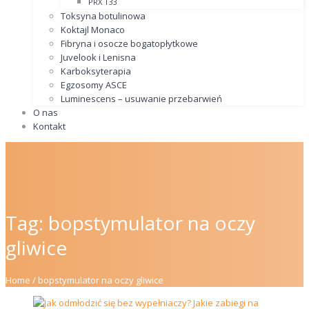
PRX T33
Toksyna botulinowa
Koktajl Monaco
Fibryna i osocze bogatopłytkowe
Juvelook i Lenisna
Karboksyterapia
Egzosomy ASCE
Luminescens – usuwanie przebarwień
O nas
Kontakt
Tag:
bopstymulator na oczy
gliwice
Home
/
bopstymulator na oczy gliwice