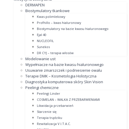
DERMAPEN
Biostymulatory tkankowe
Kwas polimlekowy
Profhillo – kwas hialuronowy
Biostymulatory na bazie kwasu hialuronowego
Ejal 40
NUCLEOFIL
Sunekos
DR CYJ – terapia włosów
Modelowanie ust
Wypełniacze na bazie kwasu hialuronowego
Usuwanie zmarszczek i podniesienie owalu
Terapie DMK – Kosmetologia Holistyczna
Diagnostyka komputerowa skóry Skin Vision
Peelingi chemiczne
Peelingi Linder
COSMELAN – WALKA Z PRZEBARWIENIAMI
Likwidacja przebarwień
Starzenie się
Terapia trądziku
Rewitalizacja V.I.T.A.C.