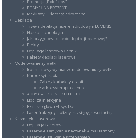
Promocja „Poleć nas”
POMYSŁ NA PREZENT
MediRaty – Płatność odroczona
Depilacja
Trwała depilacja laserem diodowym LUMENIS
Nasza Technologia
Jak przygotować się do depilacji laserowej?
Efekty
Depilacja laserowa Cennik
Pakiety depilacji laserowej
Modelowanie sylwetki
Icoon – nowy wymiar w modelowaniu sylwetki
Karboksyterapia
Zabieg karboksyterapii
Karboksyterapia Cennik
ALIDYA – LECZENIE CELLULITU
Lipoliza iniekcyjna
RF mikroigłowa Ellisys Duo
Laser frakcyjny – blizny, rozstępy, resurfacing
Kosmetyka Laserowa
Depilacja Laserowa
Laserowe zamykanie naczynek Alma Harmony
Laserowe usuwanie przebarwień