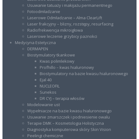
Usuwanie tatuaży i makijażu permanentnego
Fotoodmładzanie
Laserowe Odmładzanie – Alma ClearLift
Laser frakcyjny – blizny, rozstępy, resurfacing
Radiofrekwencja mikroigłowa
Laserowe leczenie grzybicy paznokci
Medycyna Estetyczna
DERMAPEN
Biostymulatory tkankowe
Kwas polimlekowy
Profhillo – kwas hialuronowy
Biostymulatory na bazie kwasu hialuronowego
Ejal 40
NUCLEOFIL
Sunekos
DR CYJ – terapia włosów
Modelowanie ust
Wypełniacze na bazie kwasu hialuronowego
Usuwanie zmarszczek i podniesienie owalu
Terapie DMK – Kosmetologia Holistyczna
Diagnostyka komputerowa skóry Skin Vision
Peelingi chemiczne