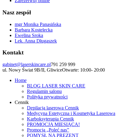
Zarezerwuj online
Nasz zespół
mgr Monika Panasińska
Barbara Kostelecka
Ewelina Sroka
Lek. Anna Długaszek
Kontakt
gabinet@laserskincare.pl
791 259 999
ul. Nowy Świat 9B/II, Gliwice
Otwarte: 10:00- 20:00
Home
BLOG LASER SKIN CARE
Regulamin salonu
Polityka prywatności
Cennik
Depilacja laserowa Cennik
Medycyna Estetyczna i Kosmetyka Laserowa
Karboksyterapia Cennik
PROMOCJA MIESIĄCA!
Promocja „Poleć nas”
POMYSŁ NA PREZENT