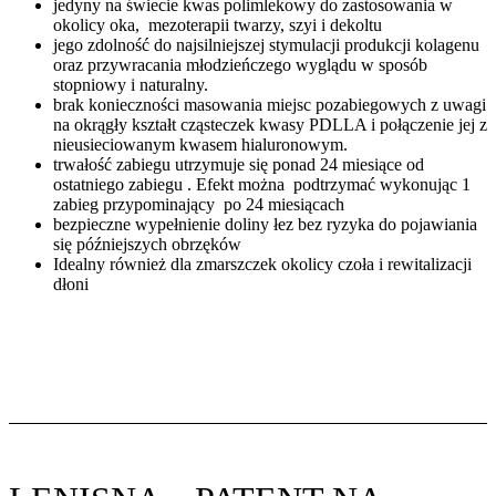
jedyny na świecie kwas polimlekowy do zastosowania w
okolicy oka, mezoterapii twarzy, szyi i dekoltu
jego zdolność do najsilniejszej stymulacji produkcji kolagenu
oraz przywracania młodzieńczego wyglądu w sposób
stopniowy i naturalny.
brak konieczności masowania miejsc pozabiegowych z uwagi
na okrągły kształt cząsteczek kwasy PDLLA i połączenie jej z
nieusieciowanym kwasem hialuronowym.
trwałość zabiegu utrzymuje się ponad 24 miesiące od
ostatniego zabiegu . Efekt można podtrzymać wykonując 1
zabieg przypominający po 24 miesiącach
bezpieczne wypełnienie doliny łez bez ryzyka do pojawiania
się późniejszych obrzęków
Idealny również dla zmarszczek okolicy czoła i rewitalizacji
dłoni