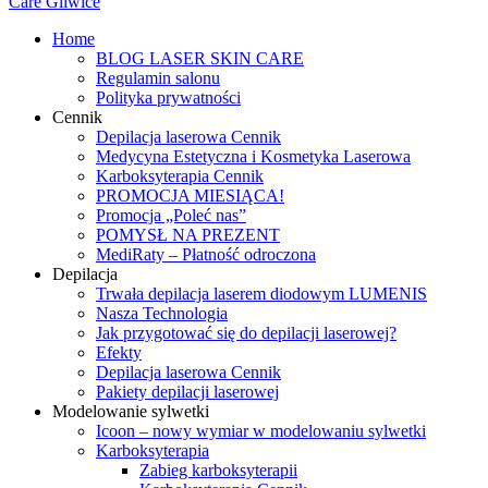
Home
BLOG LASER SKIN CARE
Regulamin salonu
Polityka prywatności
Cennik
Depilacja laserowa Cennik
Medycyna Estetyczna i Kosmetyka Laserowa
Karboksyterapia Cennik
PROMOCJA MIESIĄCA!
Promocja „Poleć nas”
POMYSŁ NA PREZENT
MediRaty – Płatność odroczona
Depilacja
Trwała depilacja laserem diodowym LUMENIS
Nasza Technologia
Jak przygotować się do depilacji laserowej?
Efekty
Depilacja laserowa Cennik
Pakiety depilacji laserowej
Modelowanie sylwetki
Icoon – nowy wymiar w modelowaniu sylwetki
Karboksyterapia
Zabieg karboksyterapii