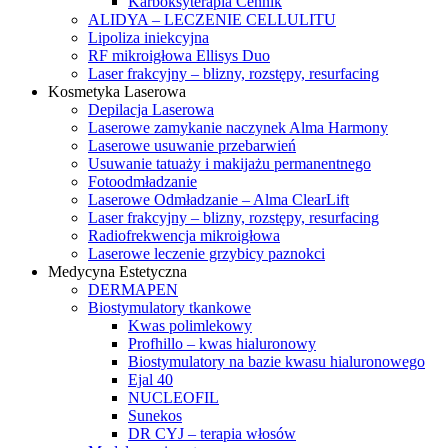
Karboksyterapia Cennik
ALIDYA – LECZENIE CELLULITU
Lipoliza iniekcyjna
RF mikroigłowa Ellisys Duo
Laser frakcyjny – blizny, rozstępy, resurfacing
Kosmetyka Laserowa
Depilacja Laserowa
Laserowe zamykanie naczynek Alma Harmony
Laserowe usuwanie przebarwień
Usuwanie tatuaży i makijażu permanentnego
Fotoodmładzanie
Laserowe Odmładzanie – Alma ClearLift
Laser frakcyjny – blizny, rozstępy, resurfacing
Radiofrekwencja mikroigłowa
Laserowe leczenie grzybicy paznokci
Medycyna Estetyczna
DERMAPEN
Biostymulatory tkankowe
Kwas polimlekowy
Profhillo – kwas hialuronowy
Biostymulatory na bazie kwasu hialuronowego
Ejal 40
NUCLEOFIL
Sunekos
DR CYJ – terapia włosów