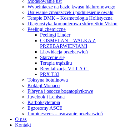
Modelowanie ust
Wypełniacze na bazie kwasu hialuronowego
Usuwanie zmarszczek i podniesienie owalu
Terapie DMK – Kosmetologia Holistyczna
Diagnostyka komputerowa skóry Skin Vision
Peelingi chemiczne
Peelingi Linder
COSMELAN – WALKA Z
PRZEBARWIENIAMI
Likwidacja przebarwień
Starzenie się
Terapia trądziku
Rewitalizacja V.I.T.A.C.
PRX T33
Toksyna botulinowa
Koktajl Monaco
Fibryna i osocze bogatopłytkowe
Juvelook i Lenisna
Karboksyterapia
Egzosomy ASCE
Luminescens – usuwanie przebarwień
O nas
Kontakt