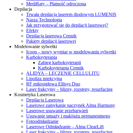
MediRaty – Płatność odroczona
Depilacja
Trwała depilacja laserem diodowym LUMENIS
Nasza Technologia
Jak przygotować się do depilacji laserowej?
Efekty
Depilacja laserowa Cennik
Pakiety depilacji laserowej
Modelowanie sylwetki
Icoon – nowy wymiar w modelowaniu sylwetki
Karboksyterapia
Zabieg karboksyterapii
Karboksyterapia Cennik
ALIDYA – LECZENIE CELLULITU
Lipoliza iniekcyjna
RF mikroigłowa Ellisys Duo
Laser frakcyjny – blizny, rozstępy, resurfacing
Kosmetyka Laserowa
Depilacja Laserowa
Laserowe zamykanie naczynek Alma Harmony
Laserowe usuwanie przebarwień
Usuwanie tatuaży i makijażu permanentnego
Fotoodmładzanie
Laserowe Odmładzanie – Alma ClearLift
Laser frakcyjny – blizny, rozstępy, resurfacing