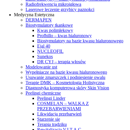
Radiofrekwencja mikroigłowa
Laserowe leczenie grzybicy paznokci
Medycyna Estetyczna
DERMAPEN
Biostymulatory tkankowe
Kwas polimlekowy
Profhillo – kwas hialuronowy
Biostymulatory na bazie kwasu hialuronowego
Ejal 40
NUCLEOFIL
Sunekos
DR CYJ – terapia włosów
Modelowanie ust
Wypełniacze na bazie kwasu hialuronowego
Usuwanie zmarszczek i podniesienie owalu
Terapie DMK – Kosmetologia Holistyczna
Diagnostyka komputerowa skóry Skin Vision
Peelingi chemiczne
Peelingi Linder
COSMELAN – WALKA Z
PRZEBARWIENIAMI
Likwidacja przebarwień
Starzenie się
Terapia trądziku
Rewitalizacja V.I.T.A.C.