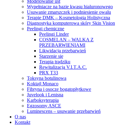
Modelowanie ust
Wypełniacze na bazie kwasu hialuronowego
Usuwanie zmarszczek i podniesienie owalu
Terapie DMK – Kosmetologia Holistyczna
Diagnostyka komputerowa skóry Skin Vision
Peelingi chemiczne
Peelingi Linder
COSMELAN – WALKA Z
PRZEBARWIENIAMI
Likwidacja przebarwień
Starzenie się
Terapia trądziku
Rewitalizacja V.I.T.A.C.
PRX T33
Toksyna botulinowa
Koktajl Monaco
Fibryna i osocze bogatopłytkowe
Juvelook i Lenisna
Karboksyterapia
Egzosomy ASCE
Luminescens – usuwanie przebarwień
O nas
Kontakt