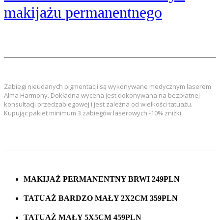
makijażu permanentnego
Zabiegi nieudanych pigmentacji są wykonywane medycznym laserem
Alma Harmony. Dokładna wycena jest dokonywana na bezpłatnej
konsultacji przedzabiegowej i jest zależna od wielkości tatuażu.
Kupując pakiet minimum 3 zabiegów laserowych -10% zniżki.
MAKIJAŻ PERMANENTNY BRWI 249PLN
TATUAŻ BARDZO MAŁY 2X2CM 359PLN
TATUAŻ MAŁY 5X5CM 459PLN