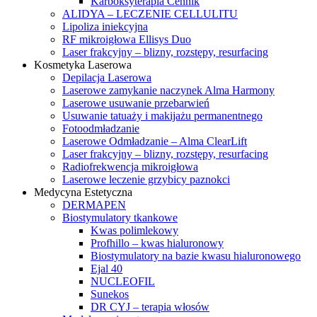
Karboksyterapia Cennik
ALIDYA – LECZENIE CELLULITU
Lipoliza iniekcyjna
RF mikroigłowa Ellisys Duo
Laser frakcyjny – blizny, rozstępy, resurfacing
Kosmetyka Laserowa
Depilacja Laserowa
Laserowe zamykanie naczynek Alma Harmony
Laserowe usuwanie przebarwień
Usuwanie tatuaży i makijażu permanentnego
Fotoodmładzanie
Laserowe Odmładzanie – Alma ClearLift
Laser frakcyjny – blizny, rozstępy, resurfacing
Radiofrekwencja mikroigłowa
Laserowe leczenie grzybicy paznokci
Medycyna Estetyczna
DERMAPEN
Biostymulatory tkankowe
Kwas polimlekowy
Profhillo – kwas hialuronowy
Biostymulatory na bazie kwasu hialuronowego
Ejal 40
NUCLEOFIL
Sunekos
DR CYJ – terapia włosów