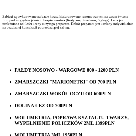
Zabiegi są wykonywane na bazie kwasu hialuronowego renomowanych na całym świecie
firm pod względem jakości i bezpieczeństwa (Restylane, Juvederm, Stylage). Cena jest
uzależniona od ilości i ceny zużytego preparatu. Dobór preparatu jest ustalany indywidualnie
na bezpłatnej konsultacji poprzedzającej zabieg.
FAŁDY NOSOWO - WARGOWE 800 - 1200 PLN
ZMARSZCZKI ″MARIONETKI″ OD 700 PLN
ZMARSZCZKI WOKÓŁ OCZU OD 600PLN
DOLINA ŁEZ OD 700PLN
WOLUMETRIA, POPRAWA KSZTAŁTU TWARZY,
WYPEŁNIENIE POLICZKÓW 2ML 1399PLN
WOLUMETRIA 3ML 1950PLN