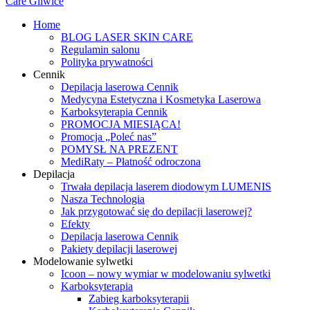
Home
BLOG LASER SKIN CARE
Regulamin salonu
Polityka prywatności
Cennik
Depilacja laserowa Cennik
Medycyna Estetyczna i Kosmetyka Laserowa
Karboksyterapia Cennik
PROMOCJA MIESIĄCA!
Promocja „Poleć nas”
POMYSŁ NA PREZENT
MediRaty – Płatność odroczona
Depilacja
Trwała depilacja laserem diodowym LUMENIS
Nasza Technologia
Jak przygotować się do depilacji laserowej?
Efekty
Depilacja laserowa Cennik
Pakiety depilacji laserowej
Modelowanie sylwetki
Icoon – nowy wymiar w modelowaniu sylwetki
Karboksyterapia
Zabieg karboksyterapii