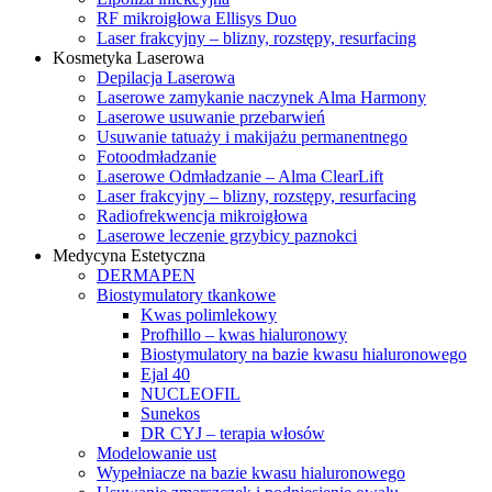
RF mikroigłowa Ellisys Duo
Laser frakcyjny – blizny, rozstępy, resurfacing
Kosmetyka Laserowa
Depilacja Laserowa
Laserowe zamykanie naczynek Alma Harmony
Laserowe usuwanie przebarwień
Usuwanie tatuaży i makijażu permanentnego
Fotoodmładzanie
Laserowe Odmładzanie – Alma ClearLift
Laser frakcyjny – blizny, rozstępy, resurfacing
Radiofrekwencja mikroigłowa
Laserowe leczenie grzybicy paznokci
Medycyna Estetyczna
DERMAPEN
Biostymulatory tkankowe
Kwas polimlekowy
Profhillo – kwas hialuronowy
Biostymulatory na bazie kwasu hialuronowego
Ejal 40
NUCLEOFIL
Sunekos
DR CYJ – terapia włosów
Modelowanie ust
Wypełniacze na bazie kwasu hialuronowego