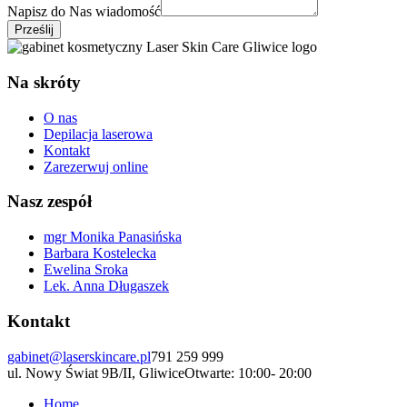
Napisz do Nas wiadomość
Prześlij
Na skróty
O nas
Depilacja laserowa
Kontakt
Zarezerwuj online
Nasz zespół
mgr Monika Panasińska
Barbara Kostelecka
Ewelina Sroka
Lek. Anna Długaszek
Kontakt
gabinet@laserskincare.pl
791 259 999
ul. Nowy Świat 9B/II, Gliwice
Otwarte: 10:00- 20:00
Home