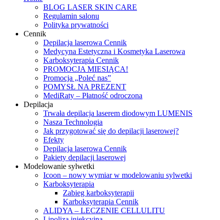
BLOG LASER SKIN CARE
Regulamin salonu
Polityka prywatności
Cennik
Depilacja laserowa Cennik
Medycyna Estetyczna i Kosmetyka Laserowa
Karboksyterapia Cennik
PROMOCJA MIESIĄCA!
Promocja „Poleć nas”
POMYSŁ NA PREZENT
MediRaty – Płatność odroczona
Depilacja
Trwała depilacja laserem diodowym LUMENIS
Nasza Technologia
Jak przygotować się do depilacji laserowej?
Efekty
Depilacja laserowa Cennik
Pakiety depilacji laserowej
Modelowanie sylwetki
Icoon – nowy wymiar w modelowaniu sylwetki
Karboksyterapia
Zabieg karboksyterapii
Karboksyterapia Cennik
ALIDYA – LECZENIE CELLULITU
Lipoliza iniekcyjna