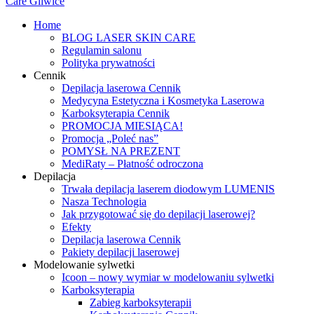
Home
BLOG LASER SKIN CARE
Regulamin salonu
Polityka prywatności
Cennik
Depilacja laserowa Cennik
Medycyna Estetyczna i Kosmetyka Laserowa
Karboksyterapia Cennik
PROMOCJA MIESIĄCA!
Promocja „Poleć nas”
POMYSŁ NA PREZENT
MediRaty – Płatność odroczona
Depilacja
Trwała depilacja laserem diodowym LUMENIS
Nasza Technologia
Jak przygotować się do depilacji laserowej?
Efekty
Depilacja laserowa Cennik
Pakiety depilacji laserowej
Modelowanie sylwetki
Icoon – nowy wymiar w modelowaniu sylwetki
Karboksyterapia
Zabieg karboksyterapii