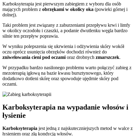
Karboksyterapia jest pierwszym zabiegiem z wyboru dla osób
mających problem z
obrzękami w okolicy oka
(powieki górnej i
dolnej).
Taki problem jest związany z zaburzeniami przepływu krwi i limfy
w okolicy oczodołu i czaszki, a podanie dwutlenku węgla bardzo
silnie ten przepływ poprawia.
W wyniku polepszenia się ukrwienia i odżywienia skóry wokół
oczu oprócz usunięcia obrzęków dochodzi również do
zniwelowania cieni pod oczami
oraz drobnych
zmarszczek
.
W przypadku bardzo nasilonego problemu warto połączyć zabieg z
mezoterapią igłową na bazie kwasu bursztynowego, który
dodatkowo dotleni skórę oraz spowoduje ujędrnie skóry pod
oczami.
Karboksyterapia na wypadanie włosów i
łysienie
Karboksyterapia
jest jedną z najskuteczniejszych metod w walce z
łysieniem oraz złą kondycją włosów.