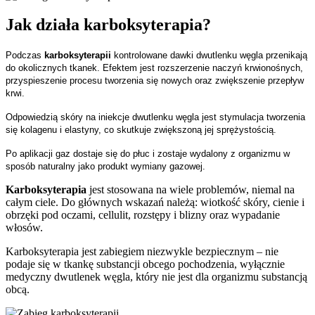
Jak działa karboksyterapia?
Podczas
karboksyterapii
kontrolowane dawki dwutlenku węgla przenikają
do okolicznych tkanek. Efektem jest rozszerzenie naczyń krwionośnych,
przyspieszenie procesu tworzenia się nowych oraz zwiększenie przepływ
krwi.
Odpowiedzią skóry na iniekcje dwutlenku węgla jest stymulacja tworzenia
się kolagenu i elastyny, co skutkuje zwiększoną jej sprężystością.
Po aplikacji gaz dostaje się do płuc i zostaje wydalony z organizmu w
sposób naturalny jako produkt wymiany gazowej.
Karboksyterapia
jest stosowana na wiele problemów, niemal na
całym ciele. Do głównych wskazań należą: wiotkość skóry, cienie i
obrzęki pod oczami, cellulit, rozstępy i blizny oraz wypadanie
włosów.
Karboksyterapia jest zabiegiem niezwykle bezpiecznym – nie
podaje się w tkankę substancji obcego pochodzenia, wyłącznie
medyczny dwutlenek węgla, który nie jest dla organizmu substancją
obcą.