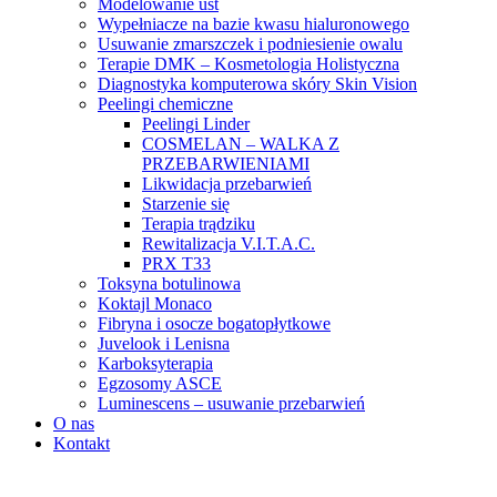
Modelowanie ust
Wypełniacze na bazie kwasu hialuronowego
Usuwanie zmarszczek i podniesienie owalu
Terapie DMK – Kosmetologia Holistyczna
Diagnostyka komputerowa skóry Skin Vision
Peelingi chemiczne
Peelingi Linder
COSMELAN – WALKA Z
PRZEBARWIENIAMI
Likwidacja przebarwień
Starzenie się
Terapia trądziku
Rewitalizacja V.I.T.A.C.
PRX T33
Toksyna botulinowa
Koktajl Monaco
Fibryna i osocze bogatopłytkowe
Juvelook i Lenisna
Karboksyterapia
Egzosomy ASCE
Luminescens – usuwanie przebarwień
O nas
Kontakt