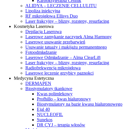
Karboksyterapia Cennik
ALIDYA – LECZENIE CELLULITU
Lipoliza iniekcyjna
RF mikroigłowa Ellisys Duo
Laser frakcyjny – blizny, rozstępy, resurfacing
Kosmetyka Laserowa
Depilacja Laserowa
Laserowe zamykanie naczynek Alma Harmony
Laserowe usuwanie przebarwień
Usuwanie tatuaży i makijażu permanentnego
Fotoodmładzanie
Laserowe Odmładzanie – Alma ClearLift
Laser frakcyjny – blizny, rozstępy, resurfacing
Radiofrekwencja mikroigłowa
Laserowe leczenie grzybicy paznokci
Medycyna Estetyczna
DERMAPEN
Biostymulatory tkankowe
Kwas polimlekowy
Profhillo – kwas hialuronowy
Biostymulatory na bazie kwasu hialuronowego
Ejal 40
NUCLEOFIL
Sunekos
DR CYJ – terapia włosów