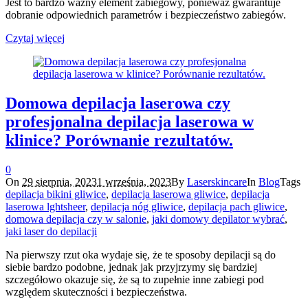
Jest to bardzo ważny element zabiegowy, ponieważ gwarantuje
dobranie odpowiednich parametrów i bezpieczeństwo zabiegów.
Czytaj więcej
Domowa depilacja laserowa czy
profesjonalna depilacja laserowa w
klinice? Porównanie rezultatów.
0
On
29 sierpnia, 2023
1 września, 2023
By
Laserskincare
In
Blog
Tags
depilacja bikini gliwice
,
depilacja laserowa gliwice
,
depilacja
laserowa lghtsheer
,
depilacja nóg gliwice
,
depilacja pach gliwice
,
domowa depilacja czy w salonie
,
jaki domowy depilator wybrać
,
jaki laser do depilacji
Na pierwszy rzut oka wydaje się, że te sposoby depilacji są do
siebie bardzo podobne, jednak jak przyjrzymy się bardziej
szczegółowo okazuje się, że są to zupełnie inne zabiegi pod
względem skuteczności i bezpieczeństwa.