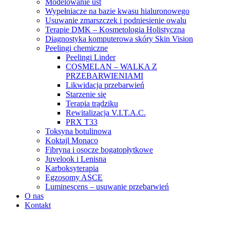
Modelowanie ust
Wypełniacze na bazie kwasu hialuronowego
Usuwanie zmarszczek i podniesienie owalu
Terapie DMK – Kosmetologia Holistyczna
Diagnostyka komputerowa skóry Skin Vision
Peelingi chemiczne
Peelingi Linder
COSMELAN – WALKA Z
PRZEBARWIENIAMI
Likwidacja przebarwień
Starzenie się
Terapia trądziku
Rewitalizacja V.I.T.A.C.
PRX T33
Toksyna botulinowa
Koktajl Monaco
Fibryna i osocze bogatopłytkowe
Juvelook i Lenisna
Karboksyterapia
Egzosomy ASCE
Luminescens – usuwanie przebarwień
O nas
Kontakt