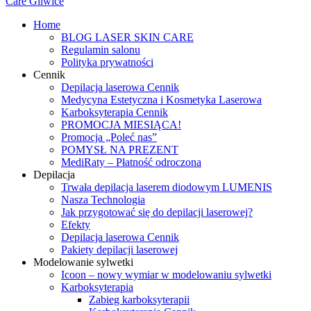
Home
BLOG LASER SKIN CARE
Regulamin salonu
Polityka prywatności
Cennik
Depilacja laserowa Cennik
Medycyna Estetyczna i Kosmetyka Laserowa
Karboksyterapia Cennik
PROMOCJA MIESIĄCA!
Promocja „Poleć nas”
POMYSŁ NA PREZENT
MediRaty – Płatność odroczona
Depilacja
Trwała depilacja laserem diodowym LUMENIS
Nasza Technologia
Jak przygotować się do depilacji laserowej?
Efekty
Depilacja laserowa Cennik
Pakiety depilacji laserowej
Modelowanie sylwetki
Icoon – nowy wymiar w modelowaniu sylwetki
Karboksyterapia
Zabieg karboksyterapii