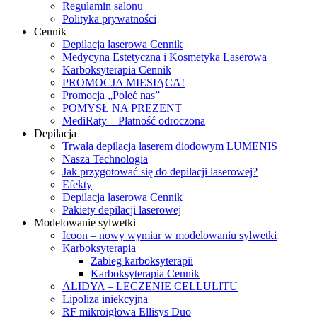
Regulamin salonu
Polityka prywatności
Cennik
Depilacja laserowa Cennik
Medycyna Estetyczna i Kosmetyka Laserowa
Karboksyterapia Cennik
PROMOCJA MIESIĄCA!
Promocja „Poleć nas”
POMYSŁ NA PREZENT
MediRaty – Płatność odroczona
Depilacja
Trwała depilacja laserem diodowym LUMENIS
Nasza Technologia
Jak przygotować się do depilacji laserowej?
Efekty
Depilacja laserowa Cennik
Pakiety depilacji laserowej
Modelowanie sylwetki
Icoon – nowy wymiar w modelowaniu sylwetki
Karboksyterapia
Zabieg karboksyterapii
Karboksyterapia Cennik
ALIDYA – LECZENIE CELLULITU
Lipoliza iniekcyjna
RF mikroigłowa Ellisys Duo