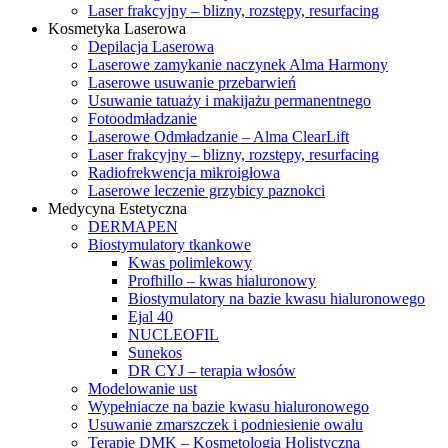
Laser frakcyjny – blizny, rozstępy, resurfacing
Kosmetyka Laserowa
Depilacja Laserowa
Laserowe zamykanie naczynek Alma Harmony
Laserowe usuwanie przebarwień
Usuwanie tatuaży i makijażu permanentnego
Fotoodmładzanie
Laserowe Odmładzanie – Alma ClearLift
Laser frakcyjny – blizny, rozstępy, resurfacing
Radiofrekwencja mikroigłowa
Laserowe leczenie grzybicy paznokci
Medycyna Estetyczna
DERMAPEN
Biostymulatory tkankowe
Kwas polimlekowy
Profhillo – kwas hialuronowy
Biostymulatory na bazie kwasu hialuronowego
Ejal 40
NUCLEOFIL
Sunekos
DR CYJ – terapia włosów
Modelowanie ust
Wypełniacze na bazie kwasu hialuronowego
Usuwanie zmarszczek i podniesienie owalu
Terapie DMK – Kosmetologia Holistyczna