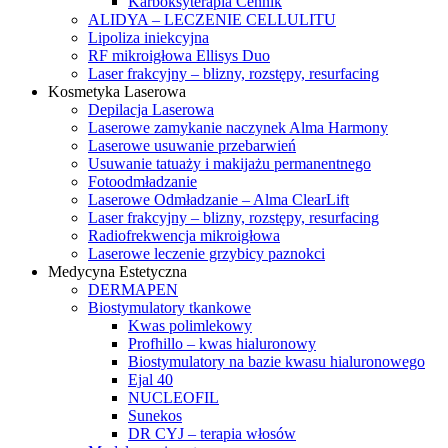
Karboksyterapia Cennik
ALIDYA – LECZENIE CELLULITU
Lipoliza iniekcyjna
RF mikroigłowa Ellisys Duo
Laser frakcyjny – blizny, rozstępy, resurfacing
Kosmetyka Laserowa
Depilacja Laserowa
Laserowe zamykanie naczynek Alma Harmony
Laserowe usuwanie przebarwień
Usuwanie tatuaży i makijażu permanentnego
Fotoodmładzanie
Laserowe Odmładzanie – Alma ClearLift
Laser frakcyjny – blizny, rozstępy, resurfacing
Radiofrekwencja mikroigłowa
Laserowe leczenie grzybicy paznokci
Medycyna Estetyczna
DERMAPEN
Biostymulatory tkankowe
Kwas polimlekowy
Profhillo – kwas hialuronowy
Biostymulatory na bazie kwasu hialuronowego
Ejal 40
NUCLEOFIL
Sunekos
DR CYJ – terapia włosów