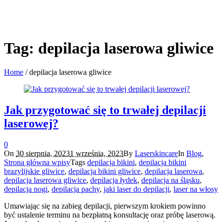
Tag:
depilacja laserowa gliwice
Home
/
depilacja laserowa gliwice
Jak przygotować się to trwałej depilacji
laserowej?
0
On
30 sierpnia, 2023
1 września, 2023
By
Laserskincare
In
Blog
,
Strona główna wpisy
Tags
depilacja bikini
,
depilacja bikini
brazylijskie gliwice
,
depilacja bikini gliwice
,
depilacja laserowa
,
depilacja laserowa gliwice
,
depilacja łydek
,
depilacja na śląsku
,
depilacja nogi
,
depilacja pachy
,
jaki laser do depilacji
,
laser na włosy
Umawiając się na zabieg depilacji, pierwszym krokiem powinno
być ustalenie terminu na bezpłatną konsultację oraz próbę laserową.