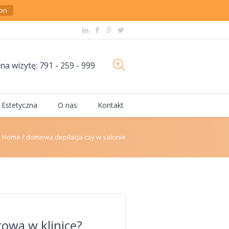
on
a wizytę: 791 - 259 - 999
Estetyczna
O nas
Kontakt
Home
/
domowa depilacja czy w salonie
rowa w klinice?