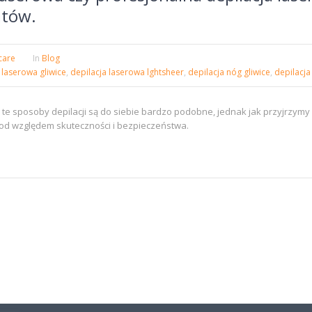
atów.
care
In
Blog
 laserowa gliwice
,
depilacja laserowa lghtsheer
,
depilacja nóg gliwice
,
depilacja
e te sposoby depilacji są do siebie bardzo podobne, jednak jak przyjrzymy
i pod względem skuteczności i bezpieczeństwa.