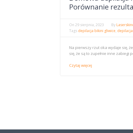
Porównanie rezult
On
29 sierpnia, 2023
By
Laserskin
Tags
depilacja bikini gliwice
,
depilacja
Na pierwszy rzut oka wydaje się, ż
się, że są to zupełnie inne zabieg
Czytaj więcej