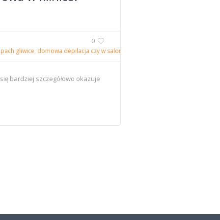
0
 pach gliwice
,
domowa depilacja czy w salonie
,
jaki domowy depilator wybrać
,
 się bardziej szczegółowo okazuje