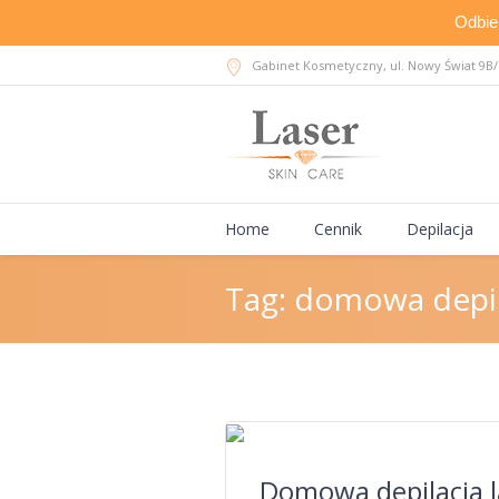
Odbie
Gabinet Kosmetyczny, ul. Nowy Świat 9B/I
Home
Cennik
Depilacja
Tag:
domowa depila
Domowa depilacja la