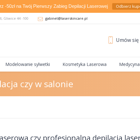
rz -50zł na Twój Pierwszy Zabieg Depilacji Laserowej
Odbierz kup
I
, Gliwice
44 -100
gabinet@laserskincare.pl
Umów się n
Modelowanie sylwetki
Kosmetyka Laserowa
Medycyna 
cja czy w salonie
serowa czy profesjonalna depilacja lase