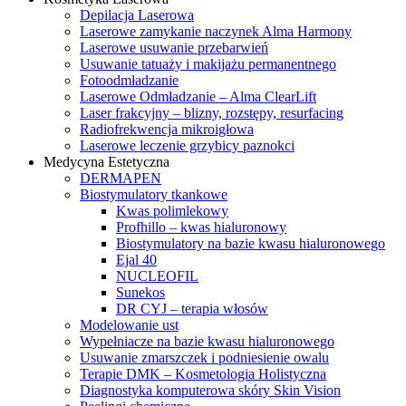
Depilacja Laserowa
Laserowe zamykanie naczynek Alma Harmony
Laserowe usuwanie przebarwień
Usuwanie tatuaży i makijażu permanentnego
Fotoodmładzanie
Laserowe Odmładzanie – Alma ClearLift
Laser frakcyjny – blizny, rozstępy, resurfacing
Radiofrekwencja mikroigłowa
Laserowe leczenie grzybicy paznokci
Medycyna Estetyczna
DERMAPEN
Biostymulatory tkankowe
Kwas polimlekowy
Profhillo – kwas hialuronowy
Biostymulatory na bazie kwasu hialuronowego
Ejal 40
NUCLEOFIL
Sunekos
DR CYJ – terapia włosów
Modelowanie ust
Wypełniacze na bazie kwasu hialuronowego
Usuwanie zmarszczek i podniesienie owalu
Terapie DMK – Kosmetologia Holistyczna
Diagnostyka komputerowa skóry Skin Vision