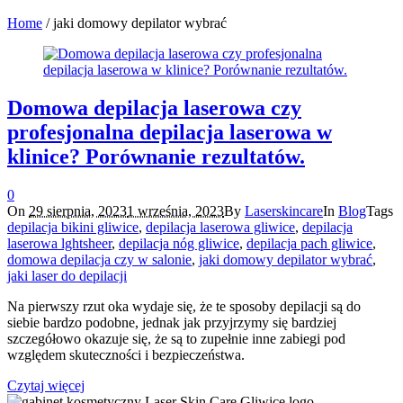
Home
/
jaki domowy depilator wybrać
Domowa depilacja laserowa czy
profesjonalna depilacja laserowa w
klinice? Porównanie rezultatów.
0
On
29 sierpnia, 2023
1 września, 2023
By
Laserskincare
In
Blog
Tags
depilacja bikini gliwice
,
depilacja laserowa gliwice
,
depilacja
laserowa lghtsheer
,
depilacja nóg gliwice
,
depilacja pach gliwice
,
domowa depilacja czy w salonie
,
jaki domowy depilator wybrać
,
jaki laser do depilacji
Na pierwszy rzut oka wydaje się, że te sposoby depilacji są do
siebie bardzo podobne, jednak jak przyjrzymy się bardziej
szczegółowo okazuje się, że są to zupełnie inne zabiegi pod
względem skuteczności i bezpieczeństwa.
Czytaj więcej