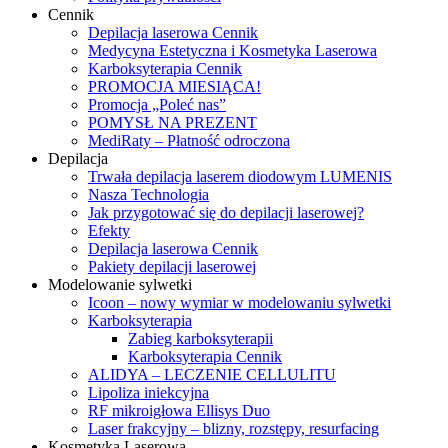
Cennik
Depilacja laserowa Cennik
Medycyna Estetyczna i Kosmetyka Laserowa
Karboksyterapia Cennik
PROMOCJA MIESIĄCA!
Promocja „Poleć nas”
POMYSŁ NA PREZENT
MediRaty – Płatność odroczona
Depilacja
Trwała depilacja laserem diodowym LUMENIS
Nasza Technologia
Jak przygotować się do depilacji laserowej?
Efekty
Depilacja laserowa Cennik
Pakiety depilacji laserowej
Modelowanie sylwetki
Icoon – nowy wymiar w modelowaniu sylwetki
Karboksyterapia
Zabieg karboksyterapii
Karboksyterapia Cennik
ALIDYA – LECZENIE CELLULITU
Lipoliza iniekcyjna
RF mikroigłowa Ellisys Duo
Laser frakcyjny – blizny, rozstępy, resurfacing
Kosmetyka Laserowa