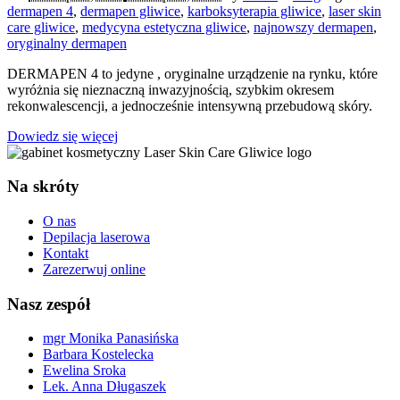
dermapen 4
,
dermapen gliwice
,
karboksyterapia gliwice
,
laser skin
care gliwice
,
medycyna estetyczna gliwice
,
najnowszy dermapen
,
oryginalny dermapen
DERMAPEN 4 to jedyne , oryginalne urządzenie na rynku, które
wyróżnia się nieznaczną inwazyjnością, szybkim okresem
rekonwalescencji, a jednocześnie intensywną przebudową skóry.
Dowiedz się więcej
Na skróty
O nas
Depilacja laserowa
Kontakt
Zarezerwuj online
Nasz zespół
mgr Monika Panasińska
Barbara Kostelecka
Ewelina Sroka
Lek. Anna Długaszek