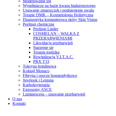
Modelowanie ust
Wypełniacze na bazie kwasu hialuronowego
Usuwanie zmarszczek i podniesienie owalu
Terapie DMK – Kosmetologia Holistyczna
Diagnostyka komputerowa skóry Skin Vision
Peelingi chemiczne
Peelingi Linder
COSMELAN – WALKA Z
PRZEBARWIENIAMI
Likwidacja przebarwień
Starzenie się
Terapia trądziku
Rewitalizacja V.I.T.A.C.
PRX T33
Toksyna botulinowa
Koktajl Monaco
Fibryna i osocze bogatopłytkowe
Juvelook i Lenisna
Karboksyterapia
Egzosomy ASCE
Luminescens – usuwanie przebarwień
O nas
Kontakt