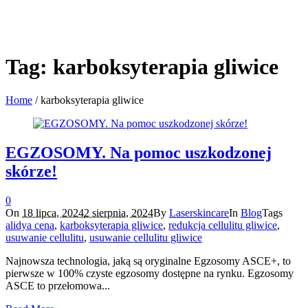
Tag:
karboksyterapia gliwice
Home
/
karboksyterapia gliwice
EGZOSOMY. Na pomoc uszkodzonej
skórze!
0
On
18 lipca, 2024
2 sierpnia, 2024
By
Laserskincare
In
Blog
Tags
alidya cena
,
karboksyterapia gliwice
,
redukcja cellulitu gliwice
,
usuwanie cellulitu
,
usuwanie cellulitu gliwice
Najnowsza technologia, jaką są oryginalne Egzosomy ASCE+, to
pierwsze w 100% czyste egzosomy dostępne na rynku. Egzosomy
ASCE to przełomowa...