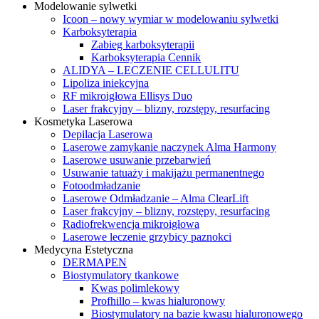
Modelowanie sylwetki
Icoon – nowy wymiar w modelowaniu sylwetki
Karboksyterapia
Zabieg karboksyterapii
Karboksyterapia Cennik
ALIDYA – LECZENIE CELLULITU
Lipoliza iniekcyjna
RF mikroigłowa Ellisys Duo
Laser frakcyjny – blizny, rozstępy, resurfacing
Kosmetyka Laserowa
Depilacja Laserowa
Laserowe zamykanie naczynek Alma Harmony
Laserowe usuwanie przebarwień
Usuwanie tatuaży i makijażu permanentnego
Fotoodmładzanie
Laserowe Odmładzanie – Alma ClearLift
Laser frakcyjny – blizny, rozstępy, resurfacing
Radiofrekwencja mikroigłowa
Laserowe leczenie grzybicy paznokci
Medycyna Estetyczna
DERMAPEN
Biostymulatory tkankowe
Kwas polimlekowy
Profhillo – kwas hialuronowy
Biostymulatory na bazie kwasu hialuronowego