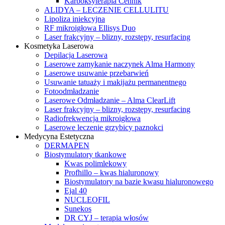
Karboksyterapia Cennik
ALIDYA – LECZENIE CELLULITU
Lipoliza iniekcyjna
RF mikroigłowa Ellisys Duo
Laser frakcyjny – blizny, rozstępy, resurfacing
Kosmetyka Laserowa
Depilacja Laserowa
Laserowe zamykanie naczynek Alma Harmony
Laserowe usuwanie przebarwień
Usuwanie tatuaży i makijażu permanentnego
Fotoodmładzanie
Laserowe Odmładzanie – Alma ClearLift
Laser frakcyjny – blizny, rozstępy, resurfacing
Radiofrekwencja mikroigłowa
Laserowe leczenie grzybicy paznokci
Medycyna Estetyczna
DERMAPEN
Biostymulatory tkankowe
Kwas polimlekowy
Profhillo – kwas hialuronowy
Biostymulatory na bazie kwasu hialuronowego
Ejal 40
NUCLEOFIL
Sunekos
DR CYJ – terapia włosów