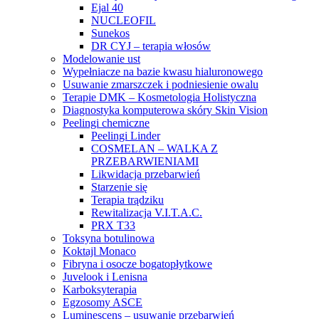
Ejal 40
NUCLEOFIL
Sunekos
DR CYJ – terapia włosów
Modelowanie ust
Wypełniacze na bazie kwasu hialuronowego
Usuwanie zmarszczek i podniesienie owalu
Terapie DMK – Kosmetologia Holistyczna
Diagnostyka komputerowa skóry Skin Vision
Peelingi chemiczne
Peelingi Linder
COSMELAN – WALKA Z
PRZEBARWIENIAMI
Likwidacja przebarwień
Starzenie się
Terapia trądziku
Rewitalizacja V.I.T.A.C.
PRX T33
Toksyna botulinowa
Koktajl Monaco
Fibryna i osocze bogatopłytkowe
Juvelook i Lenisna
Karboksyterapia
Egzosomy ASCE
Luminescens – usuwanie przebarwień