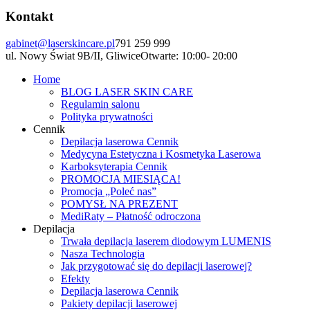
Kontakt
gabinet@laserskincare.pl
791 259 999
ul. Nowy Świat 9B/II, Gliwice
Otwarte: 10:00- 20:00
Home
BLOG LASER SKIN CARE
Regulamin salonu
Polityka prywatności
Cennik
Depilacja laserowa Cennik
Medycyna Estetyczna i Kosmetyka Laserowa
Karboksyterapia Cennik
PROMOCJA MIESIĄCA!
Promocja „Poleć nas”
POMYSŁ NA PREZENT
MediRaty – Płatność odroczona
Depilacja
Trwała depilacja laserem diodowym LUMENIS
Nasza Technologia
Jak przygotować się do depilacji laserowej?
Efekty
Depilacja laserowa Cennik
Pakiety depilacji laserowej