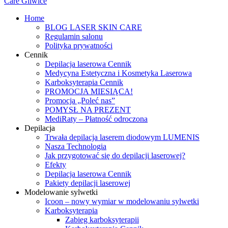
Home
BLOG LASER SKIN CARE
Regulamin salonu
Polityka prywatności
Cennik
Depilacja laserowa Cennik
Medycyna Estetyczna i Kosmetyka Laserowa
Karboksyterapia Cennik
PROMOCJA MIESIĄCA!
Promocja „Poleć nas”
POMYSŁ NA PREZENT
MediRaty – Płatność odroczona
Depilacja
Trwała depilacja laserem diodowym LUMENIS
Nasza Technologia
Jak przygotować się do depilacji laserowej?
Efekty
Depilacja laserowa Cennik
Pakiety depilacji laserowej
Modelowanie sylwetki
Icoon – nowy wymiar w modelowaniu sylwetki
Karboksyterapia
Zabieg karboksyterapii