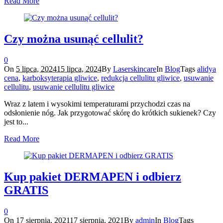
Read More
Czy można usunąć cellulit?
0
On
5 lipca, 2024
15 lipca, 2024
By
Laserskincare
In
Blog
Tags
alidya
cena
,
karboksyterapia gliwice
,
redukcja cellulitu gliwice
,
usuwanie
cellulitu
,
usuwanie cellulitu gliwice
Wraz z latem i wysokimi temperaturami przychodzi czas na
odsłonienie nóg. Jak przygotować skórę do krótkich sukienek? Czy
jest to...
Read More
Kup pakiet DERMAPEN i odbierz
GRATIS
0
On
17 sierpnia, 2021
17 sierpnia, 2021
By
admin
In
Blog
Tags