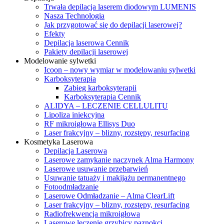
Trwała depilacja laserem diodowym LUMENIS
Nasza Technologia
Jak przygotować się do depilacji laserowej?
Efekty
Depilacja laserowa Cennik
Pakiety depilacji laserowej
Modelowanie sylwetki
Icoon – nowy wymiar w modelowaniu sylwetki
Karboksyterapia
Zabieg karboksyterapii
Karboksyterapia Cennik
ALIDYA – LECZENIE CELLULITU
Lipoliza iniekcyjna
RF mikroigłowa Ellisys Duo
Laser frakcyjny – blizny, rozstępy, resurfacing
Kosmetyka Laserowa
Depilacja Laserowa
Laserowe zamykanie naczynek Alma Harmony
Laserowe usuwanie przebarwień
Usuwanie tatuaży i makijażu permanentnego
Fotoodmładzanie
Laserowe Odmładzanie – Alma ClearLift
Laser frakcyjny – blizny, rozstępy, resurfacing
Radiofrekwencja mikroigłowa
Laserowe leczenie grzybicy paznokci