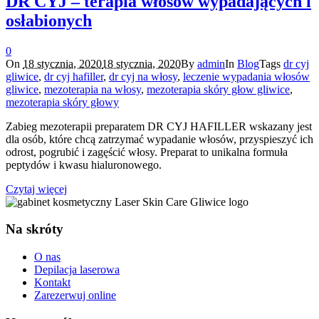
DR CYJ – terapia włosów wypadających i
osłabionych
0
On
18 stycznia, 2020
18 stycznia, 2020
By
admin
In
Blog
Tags
dr cyj
gliwice
,
dr cyj hafiller
,
dr cyj na włosy
,
leczenie wypadania włosów
gliwice
,
mezoterapia na włosy
,
mezoterapia skóry głow gliwice
,
mezoterapia skóry głowy
Zabieg mezoterapii preparatem DR CYJ HAFILLER wskazany jest
dla osób, które chcą zatrzymać wypadanie włosów, przyspieszyć ich
odrost, pogrubić i zagęścić włosy. Preparat to unikalna formuła
peptydów i kwasu hialuronowego.
Czytaj więcej
Na skróty
O nas
Depilacja laserowa
Kontakt
Zarezerwuj online