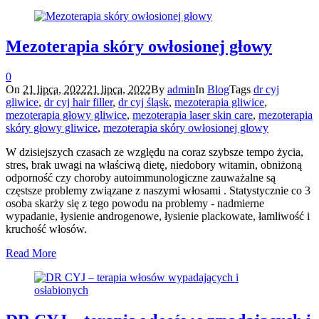
Mezoterapia skóry owłosionej głowy
0
On
21 lipca, 2022
21 lipca, 2022
By
admin
In
Blog
Tags
dr cyj
gliwice
,
dr cyj hair filler
,
dr cyj śląsk
,
mezoterapia gliwice
,
mezoterapia głowy gliwice
,
mezoterapia laser skin care
,
mezoterapia
skóry głowy gliwice
,
mezoterapia skóry owłosionej głowy
W dzisiejszych czasach ze względu na coraz szybsze tempo życia,
stres, brak uwagi na właściwą dietę, niedobory witamin, obniżoną
odporność czy choroby autoimmunologiczne zauważalne są
częstsze problemy związane z naszymi włosami . Statystycznie co 3
osoba skarży się z tego powodu na problemy - nadmierne
wypadanie, łysienie androgenowe, łysienie plackowate, łamliwość i
kruchość włosów.
Read More