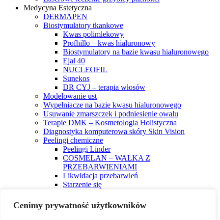
Medycyna Estetyczna
DERMAPEN
Biostymulatory tkankowe
Kwas polimlekowy
Profhillo – kwas hialuronowy
Biostymulatory na bazie kwasu hialuronowego
Ejal 40
NUCLEOFIL
Sunekos
DR CYJ – terapia włosów
Modelowanie ust
Wypełniacze na bazie kwasu hialuronowego
Usuwanie zmarszczek i podniesienie owalu
Terapie DMK – Kosmetologia Holistyczna
Diagnostyka komputerowa skóry Skin Vision
Peelingi chemiczne
Peelingi Linder
COSMELAN – WALKA Z
PRZEBARWIENIAMI
Likwidacja przebarwień
Starzenie się
Terapia trądziku
Rewitalizacja V.I.T.A.C.
Cenimy prywatność użytkowników
PRX T33
Toksyna botulinowa