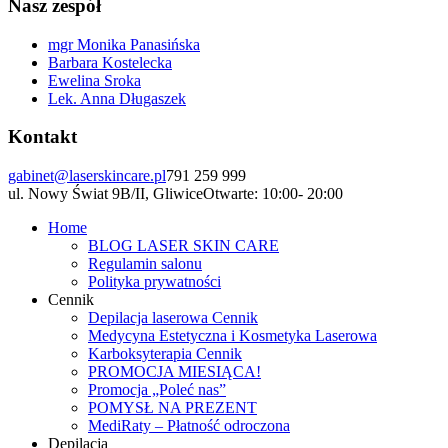
Nasz zespół
mgr Monika Panasińska
Barbara Kostelecka
Ewelina Sroka
Lek. Anna Długaszek
Kontakt
gabinet@laserskincare.pl
791 259 999
ul. Nowy Świat 9B/II, Gliwice
Otwarte: 10:00- 20:00
Home
BLOG LASER SKIN CARE
Regulamin salonu
Polityka prywatności
Cennik
Depilacja laserowa Cennik
Medycyna Estetyczna i Kosmetyka Laserowa
Karboksyterapia Cennik
PROMOCJA MIESIĄCA!
Promocja „Poleć nas”
POMYSŁ NA PREZENT
MediRaty – Płatność odroczona
Depilacja